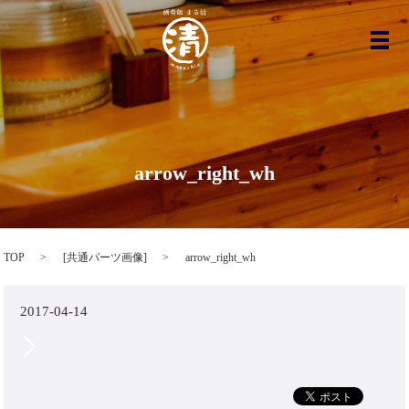
メ
arrow_right_wh
TOP
[
共通パーツ画像
]
arrow_right_wh
2017-04-14