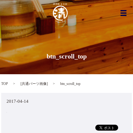
メ
btn_scroll_top
TOP
[
共通パーツ画像
]
btn_scroll_top
2017-04-14