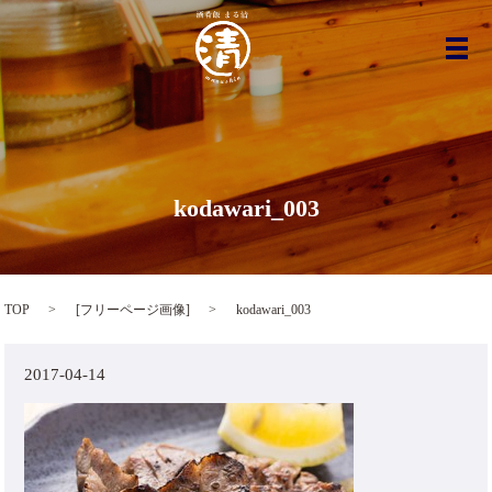
メ
kodawari_003
TOP
[
フリーページ画像
]
kodawari_003
2017-04-14