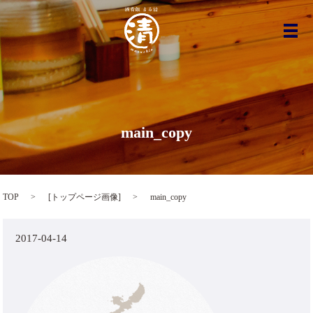
メ
main_copy
TOP
[
トップページ画像
]
main_copy
2017-04-14