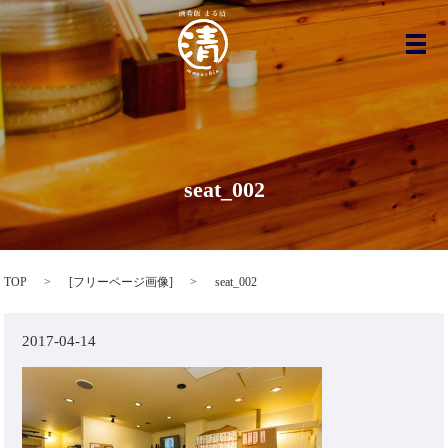
メ
seat_002
TOP
[
フリーページ画像
]
seat_002
2017-04-14