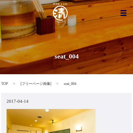
メ
seat_004
TOP
[
フリーページ画像
]
seat_004
2017-04-14